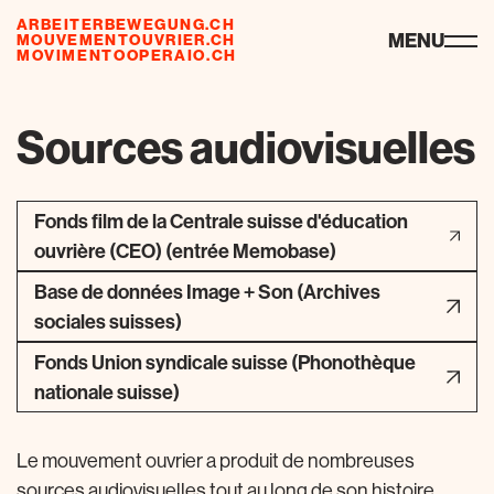
ARBEITERBEWEGUNG.CH
ressources
MENU
MOUVEMENTOUVRIER.CH
MOVIMENTOOPERAIO.CH
de
fr
it
Sources audiovisuelles
Fonds film de la Centrale suisse d'éducation
ouvrière (CEO) (entrée Memobase)
Base de données Image + Son (Archives
sociales suisses)
Fonds Union syndicale suisse (Phonothèque
nationale suisse)
Le mouvement ouvrier a produit de nombreuses
sources audiovisuelles tout au long de son histoire,