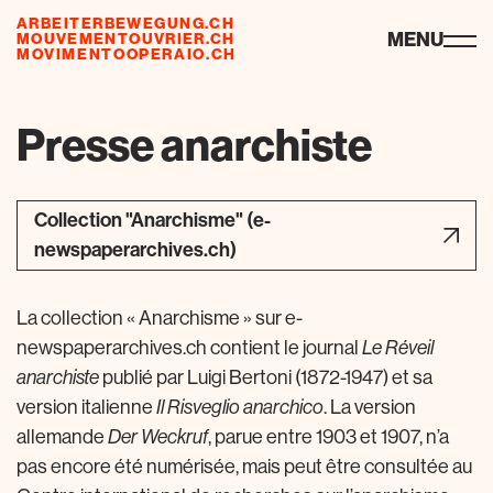
ARBEITERBEWEGUNG.CH
ressources
MENU
MOUVEMENTOUVRIER.CH
MOVIMENTOOPERAIO.CH
de
fr
it
Presse anarchiste
Collection "Anarchisme" (e-
newspaperarchives.ch)
La collection « Anarchisme » sur e-
newspaperarchives.ch contient le journal
Le Réveil
anarchiste
publié par Luigi Bertoni (1872-1947) et sa
version italienne
Il Risveglio anarchico
. La version
allemande
Der Weckruf
, parue entre 1903 et 1907, n’a
pas encore été numérisée, mais peut être consultée au