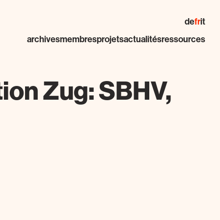
de
fr
it
archives
membres
projets
actualités
ressources
ion Zug: SBHV,