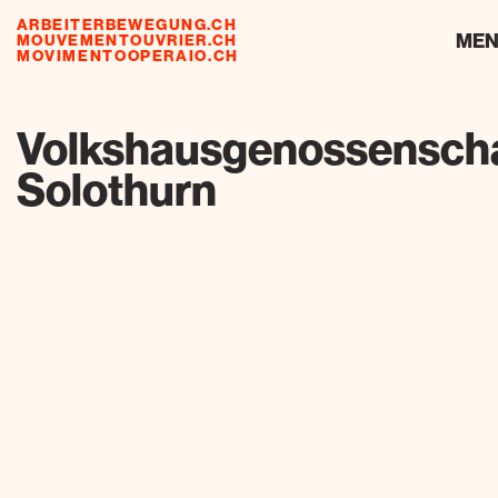
ARBEITERBEWEGUNG.CH
ressources
ME
MOUVEMENTOUVRIER.CH
MOVIMENTOOPERAIO.CH
de
fr
it
Volkshausgenossensch
Solothurn