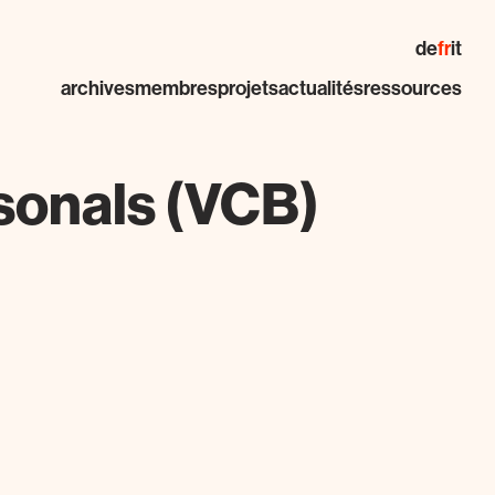
de
fr
it
archives
membres
projets
actualités
ressources
sonals (VCB)