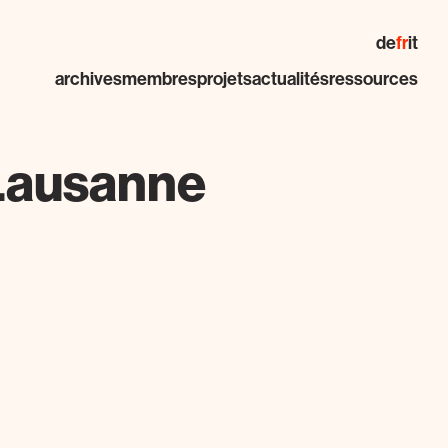
de
fr
it
archives
membres
projets
actualités
ressources
 Lausanne