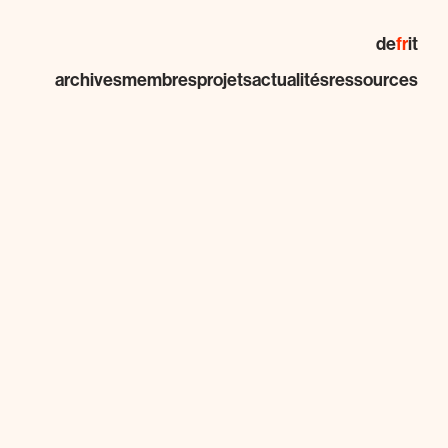
de
fr
it
archives
membres
projets
actualités
ressources