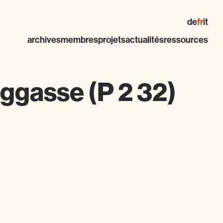
de
fr
it
archives
membres
projets
actualités
ressources
ggasse (P 2 32)