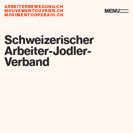
ARBEITERBEWEGUNG.CH
ressources
MENU
MOUVEMENTOUVRIER.CH
MOVIMENTOOPERAIO.CH
de
fr
it
Schweizerischer
Arbeiter-Jodler-
Verband