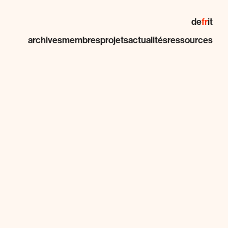
de
fr
it
archives
membres
projets
actualités
ressources