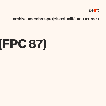
de
fr
it
archives
membres
projets
actualités
ressources
 (FPC 87)