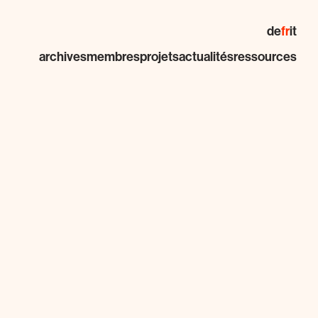
de
fr
it
archives
membres
projets
actualités
ressources