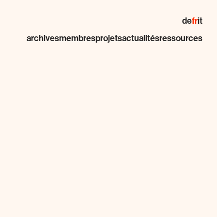
de
fr
it
archives
membres
projets
actualités
ressources