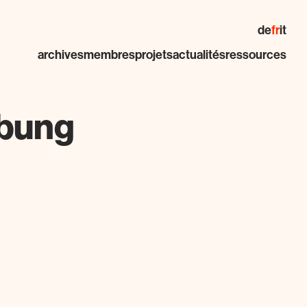
de
fr
it
archives
membres
projets
actualités
ressources
ebung