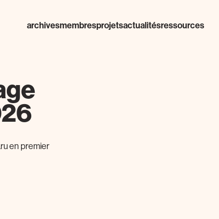
archives
membres
projets
actualités
ressources
sage
026
ru en premier