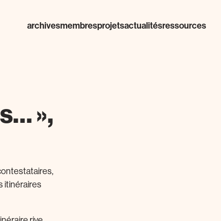
archives
membres
projets
actualités
ressources
s… »,
contestataires,
 itinéraires
itinéraire rive