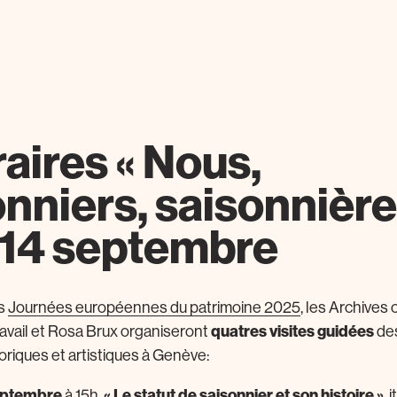
raires « Nous,
nniers, saisonnière
t 14 septembre
es
Journées européennes du patrimoine 2025
, les Archives 
quatres visites guidées
ravail et Rosa Brux organiseront
des
oriques et artistiques à Genève:
eptembre
« Le statut de saisonnier et son histoire »
à 15h,
, 