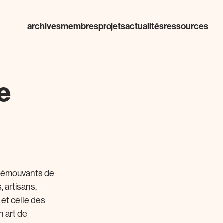
archives
membres
projets
actualités
ressources
ve
t émouvants de
, artisans,
 et celle des
n art de