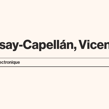
say-Capellán, Vice
lectronique