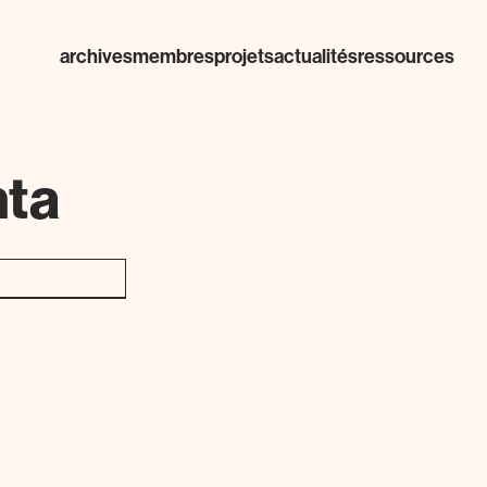
archives
membres
projets
actualités
ressources
nta