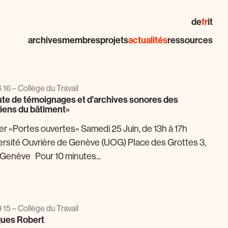
de
fr
it
archives
membres
projets
actualités
ressources
 16 – Collège du Travail
te de témoignages et d’archives sonores des
iens du bâtiment»
ier «Portes ouvertes» Samedi 25 Juin, de 13h à 17h
ersité Ouvrière de Genève (UOG) Place des Grottes 3,
 Genève Pour 10 minutes...
 15 – Collège du Travail
ues Robert