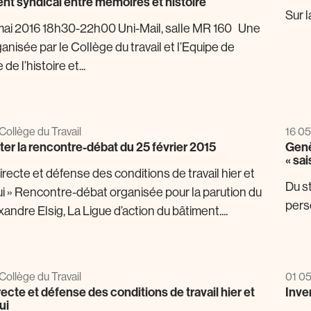
 syndical entre mémoires et histoire
Sur 
mai 2016 18h30-22h00 Uni-Mail, salle MR 160 Une
anisée par le Collège du travail et l’Equipe de
de l’histoire et...
Collège du Travail
16 05
er la rencontre-débat du 25 février 2015
Genè
« sa
irecte et défense des conditions de travail hier et
Du st
ui » Rencontre-débat organisée pour la parution du
pers
exandre Elsig, La Ligue d’action du bâtiment....
Collège du Travail
01 05
recte et défense des conditions de travail hier et
Inve
ui