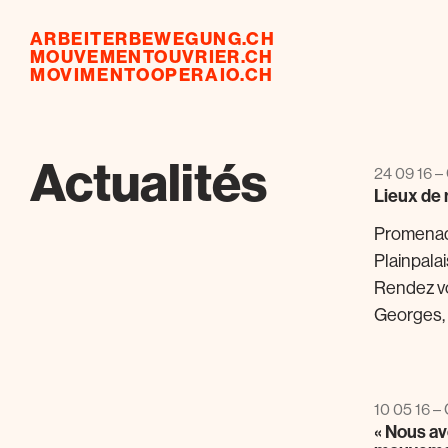
ARBEITERBEWEGUNG.CH
MOUVEMENTOUVRIER.CH
MOVIMENTOOPERAIO.CH
Actualités
24 09 16 – 
Lieux de
Promenad
Plainpala
Rendez vou
Georges, v
10 05 16 – 
« Nous av