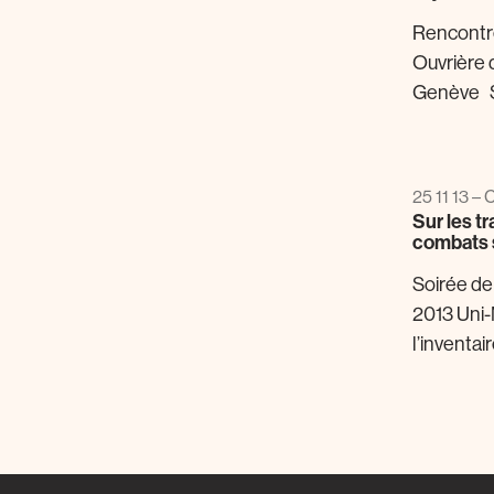
Rencontre
Ouvrière 
Genève So
25 11 13 – 
Sur les t
combats 
Soirée de
2013 Uni-
l’inventai