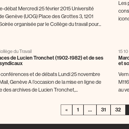
Les 
-débat Mercredi 25 février 2015 Université
cons
de Genève (UOG) Place des Grottes 3, 1201
icon
irée organisée par le Collège du travail pour...
Collège du Travail
15 10
races de Lucien Tronchet (1902-1982) et de ses
Marc
syndicaux
et s
 conférences et de débats Lundi 25 novembre
Vern
Mail, Genève A l’occasion de la mise en ligne de
M116
re des archives de Lucien Tronchet,...
au ve
«
1
…
31
32