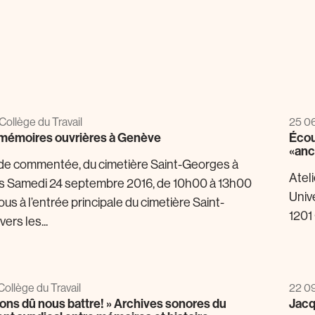
Collège du Travail
25 06
 mémoires ouvrières à Genève
Écou
«anc
e commentée, du cimetière Saint-Georges à
Atel
is Samedi 24 septembre 2016, de 10h00 à 13h00
Univ
s à l’entrée principale du cimetière Saint-
1201
ers les...
Collège du Travail
22 09
ons dû nous battre! » Archives sonores du
Jacq