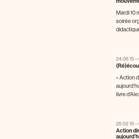
mouvement
Mardi 10 
soirée org
didactique 
24 06 15 – 
(Ré)écout
« Action d
aujourd’h
livre d’Al
25 02 15 – 
Action di
aujourd’h