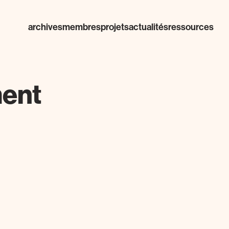
archives
membres
projets
actualités
ressources
ment