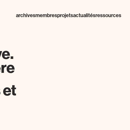
archives
membres
projets
actualités
ressources
e.
ère
 et