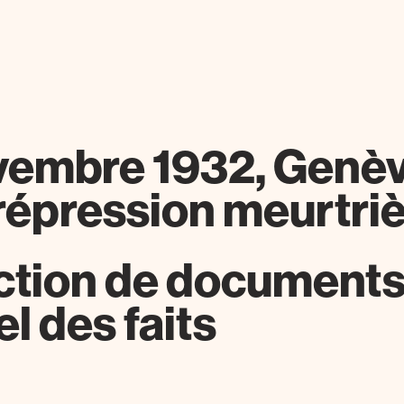
vembre 1932, Genèv
répression meurtri
ction de documents
l des faits